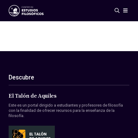
Eventos
Novedades
Investigación
Redes
Publicaciones
Galería
Descubre
ES
EN
Acerca de nosotros
Miembros
El Talón de Aquiles
Reglamento
Este es un portal dirigido a estudiantes y profesores de filosofía
Convenios
con la finalidad de ofrecer recursos para la enseñanza de la
filosofía.