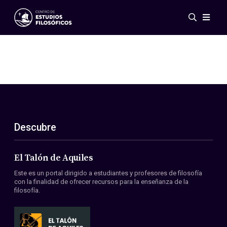
Eventos
Novedades
Investigación
Redes
Publicaciones
Galería
Descubre
ES
EN
Acerca de nosotros
Miembros
El Talón de Aquiles
Reglamento
Este es un portal dirigido a estudiantes y profesores de filosofía
Convenios
con la finalidad de ofrecer recursos para la enseñanza de la
filosofía.