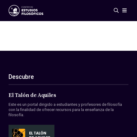
Eventos
Novedades
Investigación
Redes
Publicaciones
Galería
Descubre
ES
EN
Acerca de nosotros
Miembros
El Talón de Aquiles
Reglamento
Este es un portal dirigido a estudiantes y profesores de filosofía
Convenios
con la finalidad de ofrecer recursos para la enseñanza de la
filosofía.