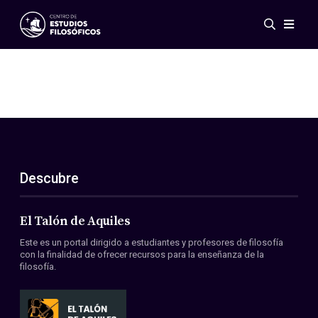
Eventos
Novedades
Investigación
Redes
Publicaciones
Galería
Descubre
ES
EN
Acerca de nosotros
Miembros
El Talón de Aquiles
Reglamento
Este es un portal dirigido a estudiantes y profesores de filosofía
Convenios
con la finalidad de ofrecer recursos para la enseñanza de la
filosofía.