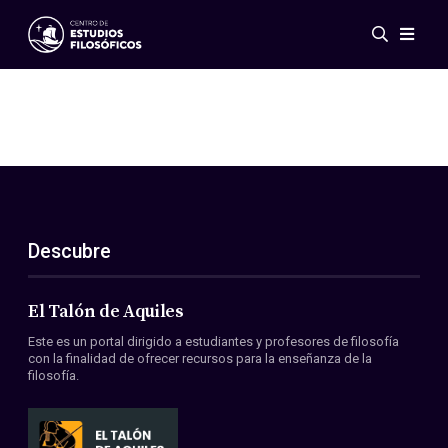
Eventos
Novedades
Investigación
Redes
Publicaciones
Galería
Descubre
ES
EN
Acerca de nosotros
Miembros
El Talón de Aquiles
Reglamento
Este es un portal dirigido a estudiantes y profesores de filosofía
Convenios
con la finalidad de ofrecer recursos para la enseñanza de la
filosofía.