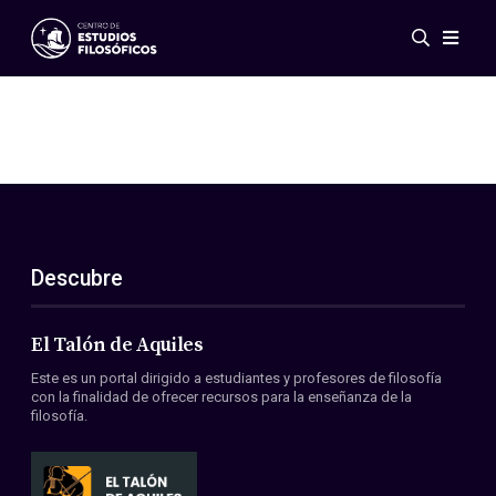
Eventos
Novedades
Investigación
Redes
Publicaciones
Galería
Descubre
ES
EN
Acerca de nosotros
Miembros
El Talón de Aquiles
Reglamento
Este es un portal dirigido a estudiantes y profesores de filosofía
Convenios
con la finalidad de ofrecer recursos para la enseñanza de la
filosofía.