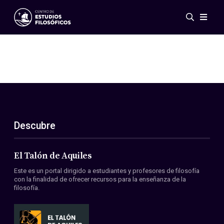
Eventos
Novedades
Investigación
Redes
Publicaciones
Galería
Descubre
ES
EN
Acerca de nosotros
Miembros
El Talón de Aquiles
Reglamento
Este es un portal dirigido a estudiantes y profesores de filosofía
Convenios
con la finalidad de ofrecer recursos para la enseñanza de la
filosofía.