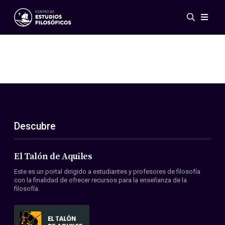
Eventos
Novedades
Investigación
Redes
Publicaciones
Galería
Descubre
ES
EN
Acerca de nosotros
Miembros
El Talón de Aquiles
Reglamento
Este es un portal dirigido a estudiantes y profesores de filosofía
Convenios
con la finalidad de ofrecer recursos para la enseñanza de la
filosofía.