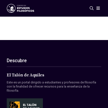
Eventos
Novedades
Investigación
Redes
Publicaciones
Galería
Descubre
ES
EN
Acerca de nosotros
Miembros
El Talón de Aquiles
Reglamento
Este es un portal dirigido a estudiantes y profesores de filosofía
Convenios
con la finalidad de ofrecer recursos para la enseñanza de la
filosofía.