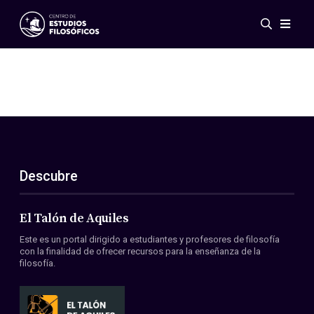
Eventos
Novedades
Investigación
Redes
Publicaciones
Galería
Descubre
ES
EN
Acerca de nosotros
Miembros
El Talón de Aquiles
Reglamento
Este es un portal dirigido a estudiantes y profesores de filosofía
Convenios
con la finalidad de ofrecer recursos para la enseñanza de la
filosofía.