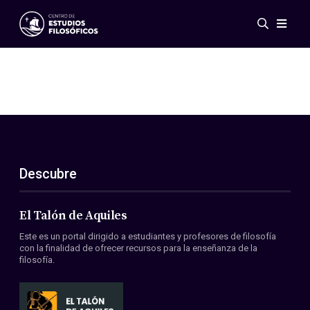
Eventos
Novedades
Investigación
Redes
Publicaciones
Galería
Descubre
ES
EN
Acerca de nosotros
Miembros
El Talón de Aquiles
Reglamento
Este es un portal dirigido a estudiantes y profesores de filosofía
Convenios
con la finalidad de ofrecer recursos para la enseñanza de la
filosofía.