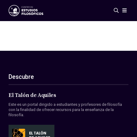
Eventos
Novedades
Investigación
Redes
Publicaciones
Galería
Descubre
ES
EN
Acerca de nosotros
Miembros
El Talón de Aquiles
Reglamento
Este es un portal dirigido a estudiantes y profesores de filosofía
Convenios
con la finalidad de ofrecer recursos para la enseñanza de la
filosofía.