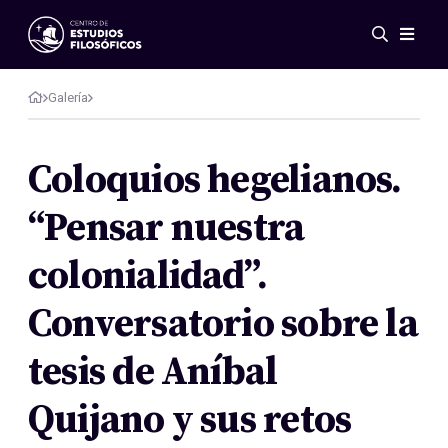
Eventos
Novedades
Galería
Investigación
Redes
Coloquios hegelianos.
Publicaciones
“Pensar nuestra
Galería
ES
EN
colonialidad”.
Acerca de nosotros
Miembros
Conversatorio sobre la
Reglamento
Convenios
tesis de Aníbal
Quijano y sus retos