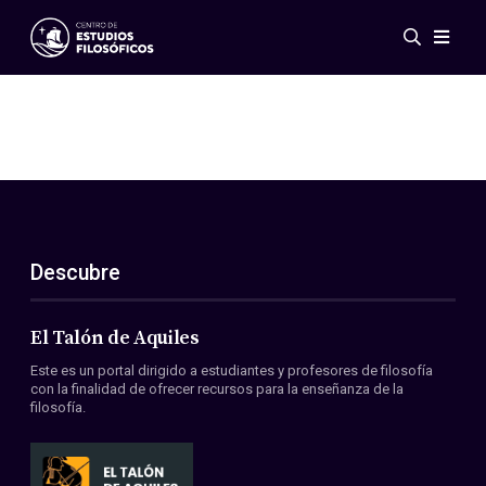
Eventos
Novedades
Investigación
Redes
Publicaciones
Galería
Descubre
ES
EN
Acerca de nosotros
Miembros
El Talón de Aquiles
Reglamento
Este es un portal dirigido a estudiantes y profesores de filosofía
Convenios
con la finalidad de ofrecer recursos para la enseñanza de la
filosofía.