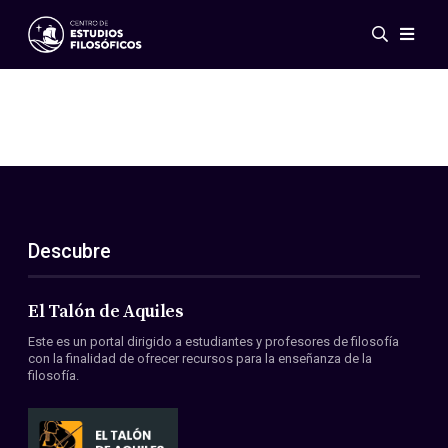
Eventos
Novedades
Investigación
Redes
Publicaciones
Galería
Descubre
ES
EN
Acerca de nosotros
Miembros
El Talón de Aquiles
Reglamento
Este es un portal dirigido a estudiantes y profesores de filosofía
Convenios
con la finalidad de ofrecer recursos para la enseñanza de la
filosofía.