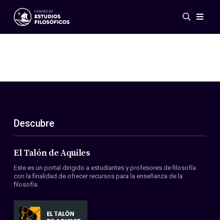
Eventos
Novedades
Investigación
Redes
Publicaciones
Galería
Descubre
ES
EN
Acerca de nosotros
Miembros
El Talón de Aquiles
Reglamento
Este es un portal dirigido a estudiantes y profesores de filosofía
Convenios
con la finalidad de ofrecer recursos para la enseñanza de la
filosofía.