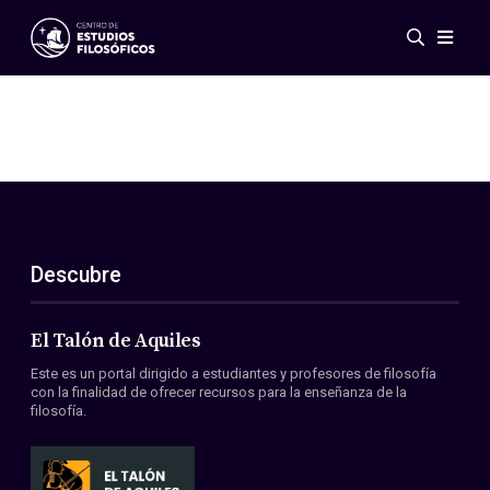
Eventos
Novedades
Investigación
Redes
Publicaciones
Galería
Descubre
ES
EN
Acerca de nosotros
Miembros
El Talón de Aquiles
Reglamento
Este es un portal dirigido a estudiantes y profesores de filosofía
Convenios
con la finalidad de ofrecer recursos para la enseñanza de la
filosofía.