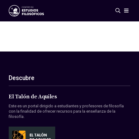
Eventos
Novedades
Investigación
Redes
Publicaciones
Galería
Descubre
ES
EN
Acerca de nosotros
Miembros
El Talón de Aquiles
Reglamento
Este es un portal dirigido a estudiantes y profesores de filosofía
Convenios
con la finalidad de ofrecer recursos para la enseñanza de la
filosofía.