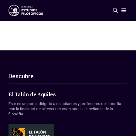
Eventos
Novedades
Investigación
Redes
Publicaciones
Galería
Descubre
ES
EN
Acerca de nosotros
Miembros
El Talón de Aquiles
Reglamento
Este es un portal dirigido a estudiantes y profesores de filosofía
Convenios
con la finalidad de ofrecer recursos para la enseñanza de la
filosofía.