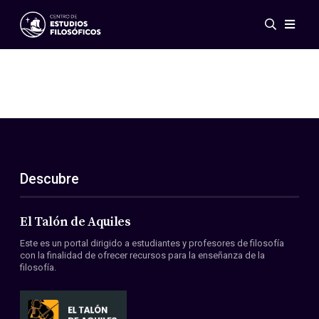
Eventos
Novedades
Investigación
Redes
Publicaciones
Galería
Descubre
ES
EN
Acerca de nosotros
Miembros
El Talón de Aquiles
Reglamento
Este es un portal dirigido a estudiantes y profesores de filosofía
Convenios
con la finalidad de ofrecer recursos para la enseñanza de la
filosofía.