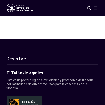
Eventos
Novedades
Investigación
Redes
Publicaciones
Galería
Descubre
ES
EN
Acerca de nosotros
Miembros
El Talón de Aquiles
Reglamento
Este es un portal dirigido a estudiantes y profesores de filosofía
Convenios
con la finalidad de ofrecer recursos para la enseñanza de la
filosofía.