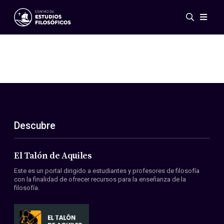
Eventos
Novedades
Investigación
Redes
Publicaciones
Galería
Descubre
ES
EN
Acerca de nosotros
Miembros
El Talón de Aquiles
Reglamento
Este es un portal dirigido a estudiantes y profesores de filosofía
Convenios
con la finalidad de ofrecer recursos para la enseñanza de la
filosofía.