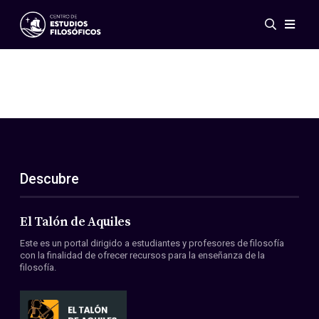
Eventos
Novedades
Investigación
Redes
Publicaciones
Galería
Descubre
ES
EN
Acerca de nosotros
Miembros
El Talón de Aquiles
Reglamento
Este es un portal dirigido a estudiantes y profesores de filosofía
Convenios
con la finalidad de ofrecer recursos para la enseñanza de la
filosofía.