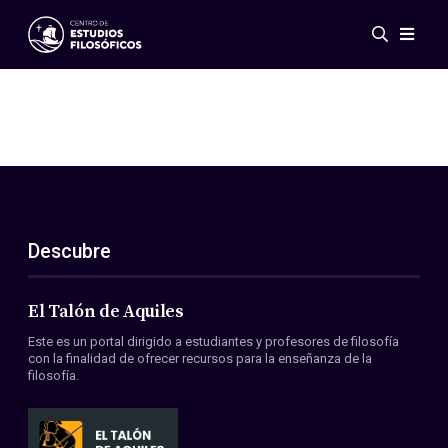
Eventos
Novedades
Investigación
Redes
Publicaciones
Galería
Descubre
ES
EN
Acerca de nosotros
Miembros
El Talón de Aquiles
Reglamento
Este es un portal dirigido a estudiantes y profesores de filosofía
Convenios
con la finalidad de ofrecer recursos para la enseñanza de la
filosofía.