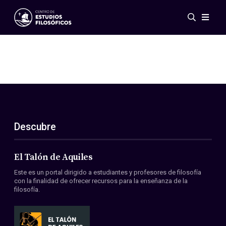
Eventos
Novedades
Investigación
Redes
Publicaciones
Galería
Descubre
ES
EN
Acerca de nosotros
Miembros
El Talón de Aquiles
Reglamento
Este es un portal dirigido a estudiantes y profesores de filosofía
Convenios
con la finalidad de ofrecer recursos para la enseñanza de la
filosofía.