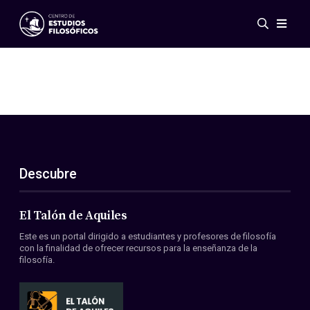
Eventos
Novedades
Investigación
Redes
Publicaciones
Galería
Descubre
ES
EN
Acerca de nosotros
Miembros
El Talón de Aquiles
Reglamento
Este es un portal dirigido a estudiantes y profesores de filosofía
Convenios
con la finalidad de ofrecer recursos para la enseñanza de la
filosofía.