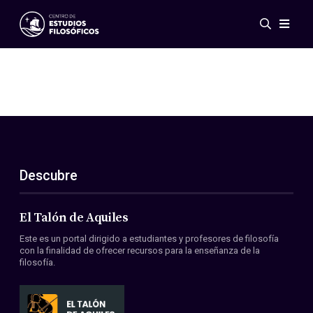
Eventos
Novedades
Investigación
Redes
Publicaciones
Galería
Descubre
ES
EN
Acerca de nosotros
Miembros
El Talón de Aquiles
Reglamento
Este es un portal dirigido a estudiantes y profesores de filosofía
Convenios
con la finalidad de ofrecer recursos para la enseñanza de la
filosofía.