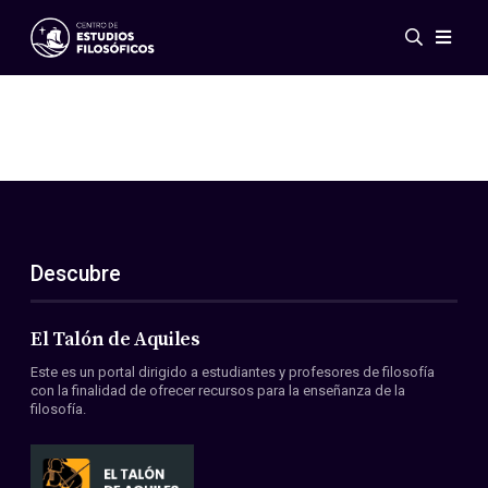
Eventos
Novedades
Investigación
Redes
Publicaciones
Galería
Descubre
ES
EN
Acerca de nosotros
Miembros
El Talón de Aquiles
Reglamento
Este es un portal dirigido a estudiantes y profesores de filosofía
Convenios
con la finalidad de ofrecer recursos para la enseñanza de la
filosofía.