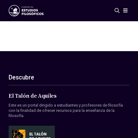
Eventos
Novedades
Investigación
Redes
Publicaciones
Galería
Descubre
ES
EN
Acerca de nosotros
Miembros
El Talón de Aquiles
Reglamento
Este es un portal dirigido a estudiantes y profesores de filosofía
Convenios
con la finalidad de ofrecer recursos para la enseñanza de la
filosofía.