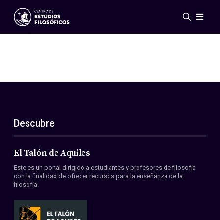
Eventos
Novedades
Investigación
Redes
Publicaciones
Galería
Descubre
ES
EN
Acerca de nosotros
Miembros
El Talón de Aquiles
Reglamento
Este es un portal dirigido a estudiantes y profesores de filosofía
Convenios
con la finalidad de ofrecer recursos para la enseñanza de la
filosofía.