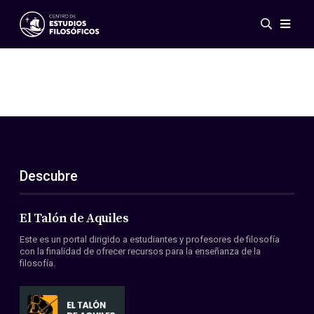
Eventos
Novedades
Investigación
Redes
Publicaciones
Galería
Descubre
ES
EN
Acerca de nosotros
Miembros
El Talón de Aquiles
Reglamento
Este es un portal dirigido a estudiantes y profesores de filosofía
Convenios
con la finalidad de ofrecer recursos para la enseñanza de la
filosofía.