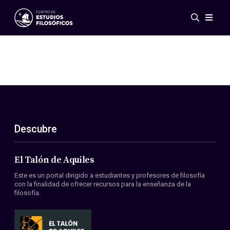
Eventos
Novedades
Investigación
Redes
Publicaciones
Galería
Descubre
ES
EN
Acerca de nosotros
Miembros
El Talón de Aquiles
Reglamento
Este es un portal dirigido a estudiantes y profesores de filosofía
Convenios
con la finalidad de ofrecer recursos para la enseñanza de la
filosofía.