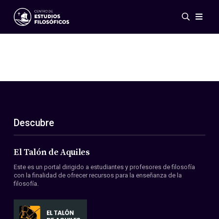
Eventos
Novedades
Investigación
Redes
Publicaciones
Galería
Descubre
ES
EN
Acerca de nosotros
Miembros
El Talón de Aquiles
Reglamento
Este es un portal dirigido a estudiantes y profesores de filosofía
Convenios
con la finalidad de ofrecer recursos para la enseñanza de la
filosofía.