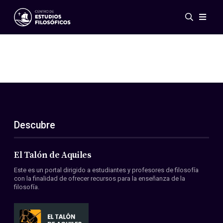
Eventos
Novedades
Investigación
Redes
Publicaciones
Galería
Descubre
ES
EN
Acerca de nosotros
Miembros
El Talón de Aquiles
Reglamento
Este es un portal dirigido a estudiantes y profesores de filosofía
Convenios
con la finalidad de ofrecer recursos para la enseñanza de la
filosofía.