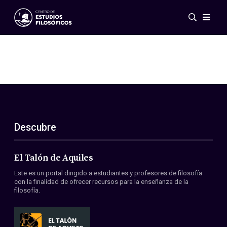
Eventos
Novedades
Investigación
Redes
Publicaciones
Galería
Descubre
ES
EN
Acerca de nosotros
Miembros
El Talón de Aquiles
Reglamento
Este es un portal dirigido a estudiantes y profesores de filosofía
Convenios
con la finalidad de ofrecer recursos para la enseñanza de la
filosofía.