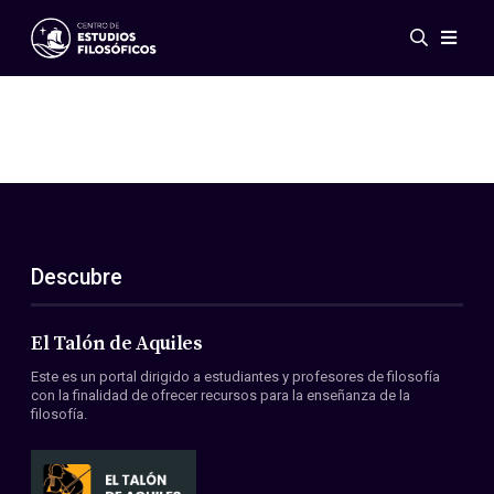
Eventos
Novedades
Investigación
Redes
Publicaciones
Galería
Descubre
ES
EN
Acerca de nosotros
Miembros
El Talón de Aquiles
Reglamento
Este es un portal dirigido a estudiantes y profesores de filosofía
Convenios
con la finalidad de ofrecer recursos para la enseñanza de la
filosofía.