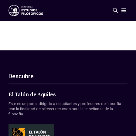
Eventos
Novedades
Investigación
Redes
Publicaciones
Galería
Descubre
ES
EN
Acerca de nosotros
Miembros
El Talón de Aquiles
Reglamento
Este es un portal dirigido a estudiantes y profesores de filosofía
Convenios
con la finalidad de ofrecer recursos para la enseñanza de la
filosofía.