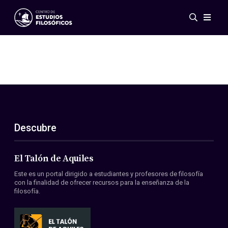
Eventos
Novedades
Investigación
Redes
Publicaciones
Galería
Descubre
ES
EN
Acerca de nosotros
Miembros
El Talón de Aquiles
Reglamento
Este es un portal dirigido a estudiantes y profesores de filosofía
Convenios
con la finalidad de ofrecer recursos para la enseñanza de la
filosofía.