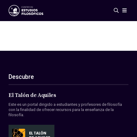
Eventos
Novedades
Investigación
Redes
Publicaciones
Galería
Descubre
ES
EN
Acerca de nosotros
Miembros
El Talón de Aquiles
Reglamento
Este es un portal dirigido a estudiantes y profesores de filosofía
Convenios
con la finalidad de ofrecer recursos para la enseñanza de la
filosofía.