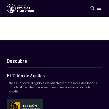
Eventos
Novedades
Investigación
Redes
Publicaciones
Galería
Descubre
ES
EN
Acerca de nosotros
Miembros
El Talón de Aquiles
Reglamento
Este es un portal dirigido a estudiantes y profesores de filosofía
Convenios
con la finalidad de ofrecer recursos para la enseñanza de la
filosofía.