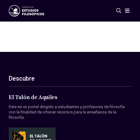
Eventos
Novedades
Investigación
Redes
Publicaciones
Galería
Descubre
ES
EN
Acerca de nosotros
Miembros
El Talón de Aquiles
Reglamento
Este es un portal dirigido a estudiantes y profesores de filosofía
Convenios
con la finalidad de ofrecer recursos para la enseñanza de la
filosofía.