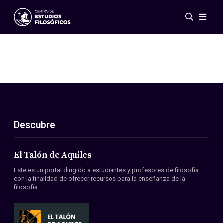
Eventos
Novedades
Investigación
Redes
Publicaciones
Galería
Descubre
ES
EN
Acerca de nosotros
Miembros
El Talón de Aquiles
Reglamento
Este es un portal dirigido a estudiantes y profesores de filosofía
Convenios
con la finalidad de ofrecer recursos para la enseñanza de la
filosofía.