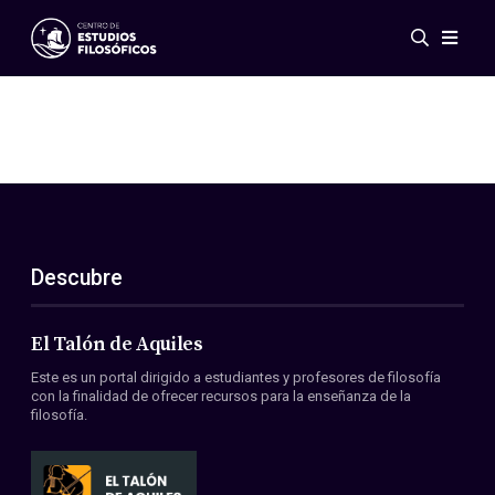
Eventos
Novedades
Investigación
Redes
Publicaciones
Galería
Descubre
ES
EN
Acerca de nosotros
Miembros
El Talón de Aquiles
Reglamento
Este es un portal dirigido a estudiantes y profesores de filosofía
Convenios
con la finalidad de ofrecer recursos para la enseñanza de la
filosofía.