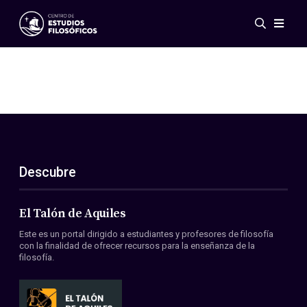
Eventos
Novedades
Investigación
Redes
Publicaciones
Galería
Descubre
ES
EN
Acerca de nosotros
Miembros
El Talón de Aquiles
Reglamento
Este es un portal dirigido a estudiantes y profesores de filosofía
Convenios
con la finalidad de ofrecer recursos para la enseñanza de la
filosofía.