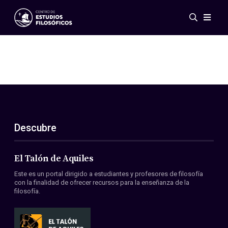
Eventos
Novedades
Investigación
Redes
Publicaciones
Galería
Descubre
ES
EN
Acerca de nosotros
Miembros
El Talón de Aquiles
Reglamento
Este es un portal dirigido a estudiantes y profesores de filosofía
Convenios
con la finalidad de ofrecer recursos para la enseñanza de la
filosofía.