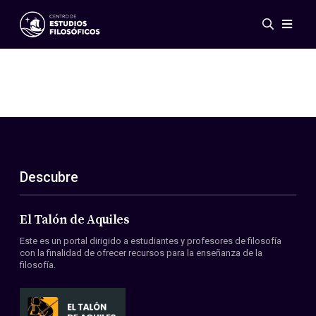
Eventos
Novedades
Investigación
Redes
Publicaciones
Galería
Descubre
ES
EN
Acerca de nosotros
Miembros
El Talón de Aquiles
Reglamento
Este es un portal dirigido a estudiantes y profesores de filosofía
Convenios
con la finalidad de ofrecer recursos para la enseñanza de la
filosofía.