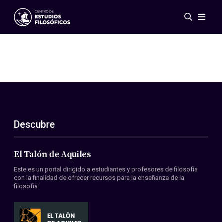
Eventos
Novedades
Investigación
Redes
Publicaciones
Galería
Descubre
ES
EN
Acerca de nosotros
Miembros
El Talón de Aquiles
Reglamento
Este es un portal dirigido a estudiantes y profesores de filosofía
Convenios
con la finalidad de ofrecer recursos para la enseñanza de la
filosofía.