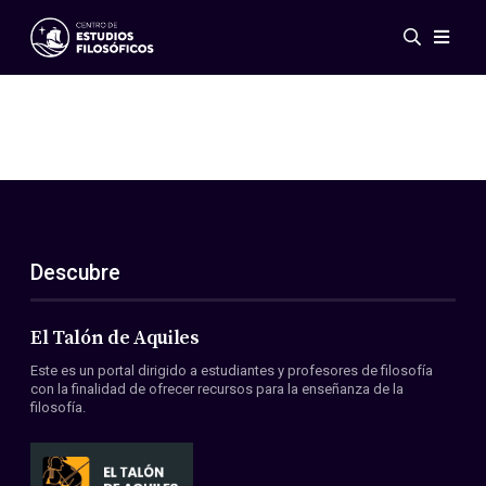
Eventos
Novedades
Investigación
Redes
Publicaciones
Galería
Descubre
ES
EN
Acerca de nosotros
Miembros
El Talón de Aquiles
Reglamento
Este es un portal dirigido a estudiantes y profesores de filosofía
Convenios
con la finalidad de ofrecer recursos para la enseñanza de la
filosofía.