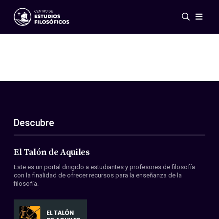
Eventos
Novedades
Investigación
Redes
Publicaciones
Galería
Descubre
ES
EN
Acerca de nosotros
Miembros
El Talón de Aquiles
Reglamento
Este es un portal dirigido a estudiantes y profesores de filosofía
Convenios
con la finalidad de ofrecer recursos para la enseñanza de la
filosofía.