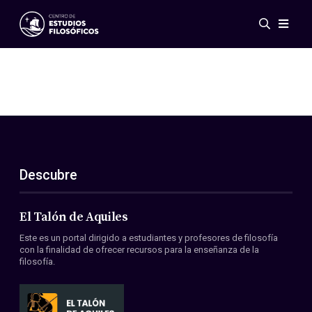
Eventos
Novedades
Investigación
Redes
Publicaciones
Galería
Descubre
ES
EN
Acerca de nosotros
Miembros
El Talón de Aquiles
Reglamento
Este es un portal dirigido a estudiantes y profesores de filosofía
Convenios
con la finalidad de ofrecer recursos para la enseñanza de la
filosofía.